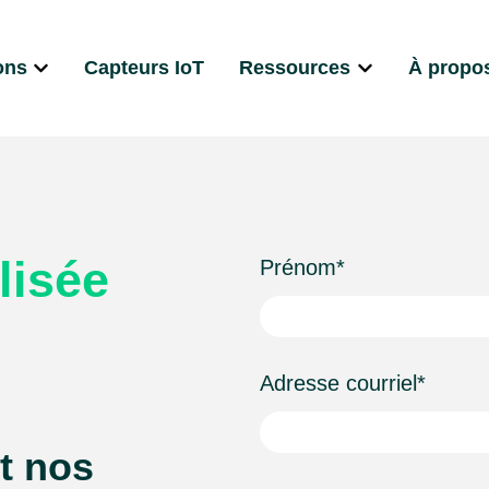
ons
Capteurs IoT
Ressources
À propos
Afficher le sous-menu pour Solutions
Afficher le sous
lisée
Prénom
*
Adresse courriel
*
t nos